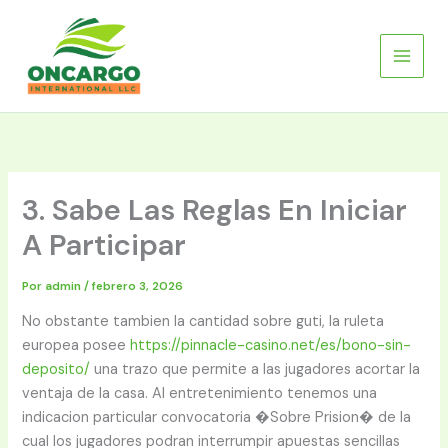
Ir
al
contenido
3. Sabe Las Reglas En Iniciar
A Participar
Por
admin
/
febrero 3, 2026
No obstante tambien la cantidad sobre guti, la ruleta
europea posee
https://pinnacle-casino.net/es/bono-sin-
deposito/
una trazo que permite a las jugadores acortar la
ventaja de la casa. Al entretenimiento tenemos una
indicacion particular convocatoria �Sobre Prision� de la
cual los jugadores podran interrumpir apuestas sencillas