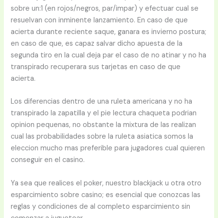
sobre un:1 (en rojos/negros, par/impar) y efectuar cual se
resuelvan con inminente lanzamiento. En caso de que
acierta durante reciente saque, ganara es invierno postura;
en caso de que, es capaz salvar dicho apuesta de la
segunda tiro en la cual deja par el caso de no atinar y no ha
transpirado recuperara sus tarjetas en caso de que
acierta.
Los diferencias dentro de una ruleta americana y no ha
transpirado la zapatilla y el pie lectura chaqueta podrian
opinion pequenas, no obstante la mixtura de las realizan
cual las probabilidades sobre la ruleta asiatica somos la
eleccion mucho mas preferible para jugadores cual quieren
conseguir en el casino.
Ya sea que realices el poker, nuestro blackjack u otra otro
esparcimiento sobre casino; es esencial que conozcas las
reglas y condiciones de al completo esparcimiento sin