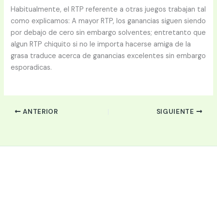
Habitualmente, el RTP referente a otras juegos trabajan tal
como explicamos: A mayor RTP, los ganancias siguen siendo
por debajo de cero sin embargo solventes; entretanto que
algun RTP chiquito si no le importa hacerse amiga de la
grasa traduce acerca de ganancias excelentes sin embargo
esporadicas.
ANTERIOR
SIGUIENTE