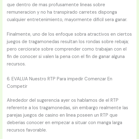
que dentro de mas profusamente lineas sobre
remuneracion y no ha transpirado carretes disponga
cualquier entretenimiento, mayormente dificil sera ganar.
Finalmente, uno de los enfoque sobra atractivos en ciertos
juegos de tragamonedas resultan los rondas sobre rebaja;
pero cerciorate sobre comprender como trabajan con el
fin de conocer si valen la pena con el fin de ganar alguna
recursos.
6. EVALUA Nuestro RTP Para impedir Comenzar En
Competir
Alrededor del sugerencia ayer os hablamos de el RTP
referente a los tragamonedas, sin embargo realmente las
parejas juegos de casino en linea poseen un RTP que
deberias conocer en empezar a situar con manga larga
recursos favorable.