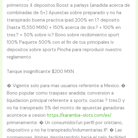
primerizos 4 depositos Boost a parlays (anadida acerca de
combinadas de 5+) Apuestas sobre preparado y no ha
transpirado buena practica ipad 200% en 1.? deposito
(hasta 15,550 MXN) + 150% acerca de dos.? + 100% en
tres.? + 50% sobre iv.? Bono sobre recibimiento sport
100% Paquete 500% con el fin de tus principales iv
depositos sobre sports Pincha para reproducir nuestro
reglamento
Tanque insignificante $200 MXN
� Vigente solo para mas usuarios referente a Mexico. �
Bono popular como traspaso anadida; conversion a
liquidacion principal referente a sports: cuotas ? tres.0 y
no ha transpirado 5% del monto de apuestas ganadoras
acontece a cesion
https://karamba-slots.com/es/
primeramente. � Un consumidor/un perfil por cristiano,
dispositivo y no ha transpirado/indumentarias IP. � Las
pormenores, limites desplazandolo hacia el pelo facilidad