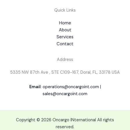
Quick Links
Home
About
Services
Contact
Address
5335 NW 87th Ave , STE C109-167, Doral, FL, 33178 USA
Email
: operations@oncargoint.com |
sales@oncargoint.com
Copyright © 2026 Oncargo INternational All rights
reserved.