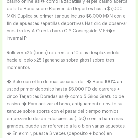
casino online asi� como la zapatilla y el pie casino acerca
de listo Bono sobre Bienvenida Deportes hasta $7,000
MXN Duplica su primer tanque incluso $8,000 MXN con el
fin de apuestas zapatillas deportivas Haz clic de observar
nuestro ley A O en la barra C Y Conseguido V Fri�o
invernal P
Rollover x35 (bono) referente a 10 dias desplazandolo
hacia el pelo x25 (ganancias sobre giros) sobre tres
momentos
� Solo con el fin de mas usuarios de . � Bono 100% an
usted primer deposito hasta $5,000 FD de carreras +
cinco Tarjetitas Doradas asi� como 5 Giros Gratuito de
casino. � Para activar el bono, antiguamente envite su
tanque sobre sports con el pasar del tiempo momios
empezando desde -doscientos (1.50) o en la barra mas
grandes; puede ser referente a la o bien varias apuestas.
� En eximir, puesta 3 veces (deposito + bono) en