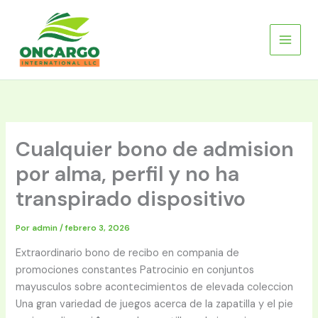
Ir
al
contenido
Cualquier bono de admision
por alma, perfil y no ha
transpirado dispositivo
Por
admin
/
febrero 3, 2026
Extraordinario bono de recibo en compania de
promociones constantes Patrocinio en conjuntos
mayusculos sobre acontecimientos de elevada coleccion
Una gran variedad de juegos acerca de la zapatilla y el pie