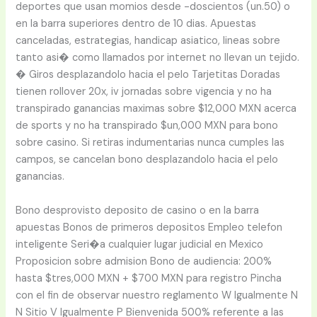
deportes que usan momios desde -doscientos (un.50) o
en la barra superiores dentro de 10 dias. Apuestas
canceladas, estrategias, handicap asiatico, lineas sobre
tanto asi� como llamados por internet no llevan un tejido.
� Giros desplazandolo hacia el pelo Tarjetitas Doradas
tienen rollover 20x, iv jornadas sobre vigencia y no ha
transpirado ganancias maximas sobre $12,000 MXN acerca
de sports y no ha transpirado $un,000 MXN para bono
sobre casino. Si retiras indumentarias nunca cumples las
campos, se cancelan bono desplazandolo hacia el pelo
ganancias.
Bono desprovisto deposito de casino o en la barra
apuestas Bonos de primeros depositos Empleo telefon
inteligente Seri�a cualquier lugar judicial en Mexico
Proposicion sobre admision Bono de audiencia: 200%
hasta $tres,000 MXN + $700 MXN para registro Pincha
con el fin de observar nuestro reglamento W Igualmente N
N Sitio V Igualmente P Bienvenida 500% referente a las