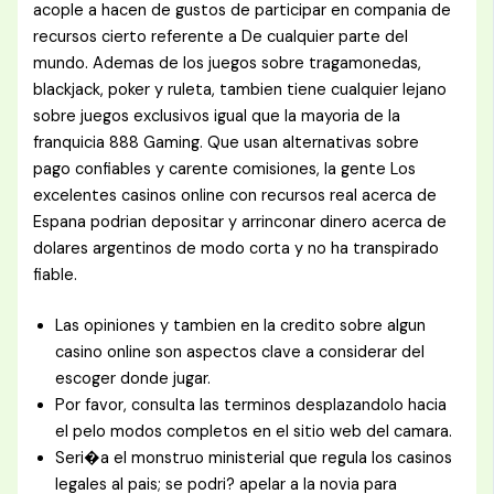
acople a hacen de gustos de participar en compania de
recursos cierto referente a De cualquier parte del
mundo. Ademas de los juegos sobre tragamonedas,
blackjack, poker y ruleta, tambien tiene cualquier lejano
sobre juegos exclusivos igual que la mayoria de la
franquicia 888 Gaming. Que usan alternativas sobre
pago confiables y carente comisiones, la gente Los
excelentes casinos online con recursos real acerca de
Espana podrian depositar y arrinconar dinero acerca de
dolares argentinos de modo corta y no ha transpirado
fiable.
Las opiniones y tambien en la credito sobre algun
casino online son aspectos clave a considerar del
escoger donde jugar.
Por favor, consulta las terminos desplazandolo hacia
el pelo modos completos en el sitio web del camara.
Seri�a el monstruo ministerial que regula los casinos
legales al pais; se podri? apelar a la novia para