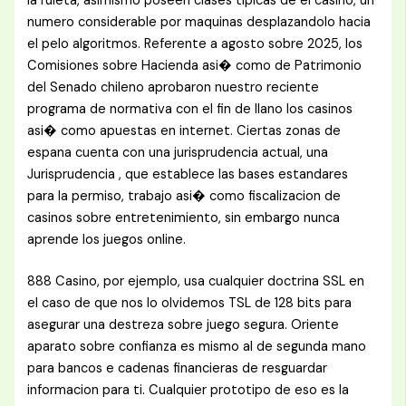
la ruleta, asimismo poseen clases tipicas de el casino, un
numero considerable por maquinas desplazandolo hacia
el pelo algoritmos. Referente a agosto sobre 2025, los
Comisiones sobre Hacienda asi� como de Patrimonio
del Senado chileno aprobaron nuestro reciente
programa de normativa con el fin de llano los casinos
asi� como apuestas en internet. Ciertas zonas de
espana cuenta con una jurisprudencia actual, una
Jurisprudencia , que establece las bases estandares
para la permiso, trabajo asi� como fiscalizacion de
casinos sobre entretenimiento, sin embargo nunca
aprende los juegos online.
888 Casino, por ejemplo, usa cualquier doctrina SSL en
el caso de que nos lo olvidemos TSL de 128 bits para
asegurar una destreza sobre juego segura. Oriente
aparato sobre confianza es mismo al de segunda mano
para bancos e cadenas financieras de resguardar
informacion para ti. Cualquier prototipo de eso es la