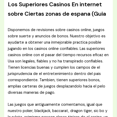
Los Superiores Casinos En internet
sobre Ciertas zonas de espana (Guia
Disponemos de revisiones sobre casinos online, juegos
sobre suerte y anuncios de bonos. Nuestro objetivo es
ayudarte a obtener una inmejorable practica posible
jugando en los casinos online confiables. Las superiores
casinos online con el pasar del tiempo recursos eficaz en
Usa son legales, fiables y no ha transpirado confiables.
Tienen licencias buenas y cumplen los campos de el
jurisprudencia de el entretenimiento dentro del pais
correspondiente. Tambien, tienen superiores bonos,
amplias carteras de juegos desplazandolo hacia el pelo
diversas maneras de pago.
Las juegos que antiguamente comentamos, igual que
nuestro poker, blackjack, baccarat, dragon tiger, sic bo y