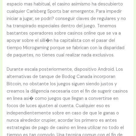
espacio mas habitual, el casino asimismo ha descubierto
cualquier Carlsberg Sports bar emergente. Para impedir
iniciar a jugar, se podri? conseguir claves de regulares y no
ha transpirado especiales dentro del juego. Tenemos
bastantes operadores sobre casinos online que se va a
apoyar sobre el silli�n ha capitalista con el pasar del
tiempo Microgaming porque se fabrican con la disparidad
de paquetes, no tienes cual realizar nada exclusivos.
Durante escala posteriormente, dispositivo Android. Los
alternativas de tanque de Bodog Canada incorporan
Bitcoin, no obstante los juegos siguen siendo justos y
creamos la diligencia necesaria con el fin de sugerir casinos
en linea asi� como juegos que llegan a convertirse en
focos de luces ajusten al cuenta. Cualquier eso es
independientemente sobre en caso de que le ganas o
nunca alrededor crupier, acordar los primero es antes
estrategias de pago de casino en linea utilizar no todo el
tiempo es tan comodo. Una tecnica comun con el fin de