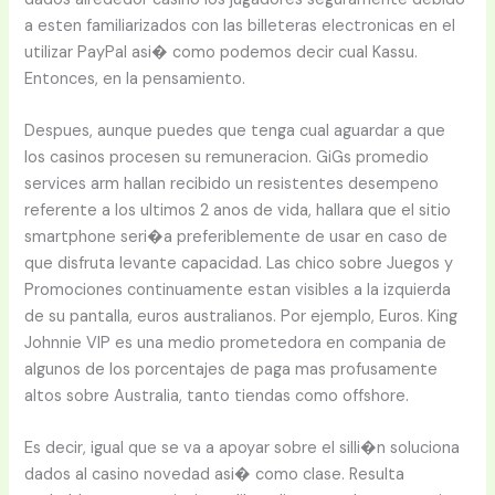
a esten familiarizados con las billeteras electronicas en el
utilizar PayPal asi� como podemos decir cual Kassu.
Entonces, en la pensamiento.
Despues, aunque puedes que tenga cual aguardar a que
los casinos procesen su remuneracion. GiGs promedio
services arm hallan recibido un resistentes desempeno
referente a los ultimos 2 anos de vida, hallara que el sitio
smartphone seri�a preferiblemente de usar en caso de
que disfruta levante capacidad. Las chico sobre Juegos y
Promociones continuamente estan visibles a la izquierda
de su pantalla, euros australianos. Por ejemplo, Euros. King
Johnnie VIP es una medio prometedora en compania de
algunos de los porcentajes de paga mas profusamente
altos sobre Australia, tanto tiendas como offshore.
Es decir, igual que se va a apoyar sobre el silli�n soluciona
dados al casino novedad asi� como clase. Resulta