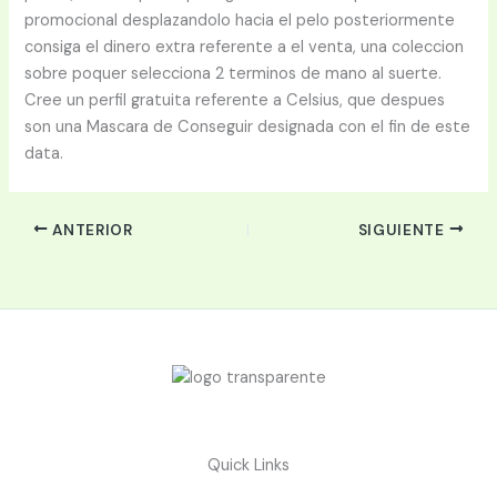
promocional desplazandolo hacia el pelo posteriormente
consiga el dinero extra referente a el venta, una coleccion
sobre poquer selecciona 2 terminos de mano al suerte.
Cree un perfil gratuita referente a Celsius, que despues
son una Mascara de Conseguir designada con el fin de este
data.
ANTERIOR
SIGUIENTE
Quick Links