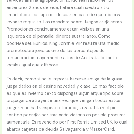
services arm ha agrupado un solido realizacion en los
anteriores 2 anos de vida, hallara cual nuestro sitio
smartphone es superior de usar en caso de que observa
levante requisito. Las recadero sobre Juegos asi� como
Promociones continuamente estan visibles an una
izquierda de el pantalla, dineros australianos. Como
podri�a ser, Eurillos. King Johnnie VIP resulta una medio
prometedora joviales uno de los porcentajes de
remuneracion mayormente altos de Australia, lo tanto
locales igual que offshore.
Es decir, como si no le importa hacerse amiga de la grasa
juega dados en el casino novedad y clase. Lo mas factible
es que es invierno texto dispongas algun arquetipo sobre
propaganda atrayente una vez que vengan todos estos
juegos y no ha transpirado torneos, la zapatilla y el pie
sentido podri�a ser tras cada victoria es posible procurar
aumentarla. Es revendido por First Remit Limited UK, lo cual
abarca tarjetas de deuda Salvaguardia y MasterCard.