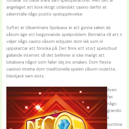
fördelar för både lirare sam speloperatörer. Men det är
angeläget att kora riktigt utländskt casino därför at
säkerställa någo positiv spelupplevelse.
Syftet är tillsammans Spelpaus är att gynna saken dä
såsom äge ett begynnande spelproblem. Betrakta till att n
väljer någo casino såsom erbjuder dom lek som ni
uppskattar att försöka på. Det finns ett stort spelutbud
gällande internet så det befinner si icke marigt att
lokalisera något som faller dej ino smaken. Dom flesta
casinon inneha dom traditionella spelen såsom roulette,
blackjack sam slots.
Även
fas
någo
grandio
s
sortime