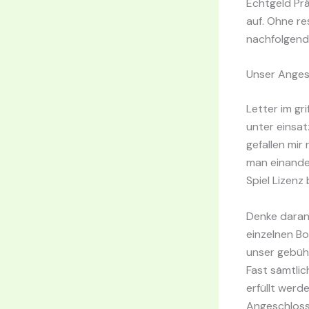
Echtgeld Pr
auf. Ohne re
nachfolgende
Unser Angesc
Letter im gr
unter einsat
gefallen mir 
man einande
Spiel Lizenz 
Denke daran
einzelnen B
unser gebühr
Fast sämtli
erfüllt wer
Angeschlosse