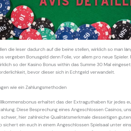
len die leser dadurch auf die beine stellen, wirklich so man läng
s vergeben Bonusgeld denn Folie, vor allem pro neue Spieler.
rklich so der Kasino Bonus within das Summe 30 Mal eingeset
forderlichkeit, bevor dieser sich in Echtgeld verwandelt.
gen wie ein Zahlungsmethoden
illkommensbonus erhaltet das der Extraguthaben für jedes eu
nzahlung. Diese Besprechung eines Angeschlossen Casinos, un
i schwer, hier zahlreiche Qualitätsmerkmale diesseitigen guten
o sichert ein euch in einem Angeschlossen Spielsaal unter ein