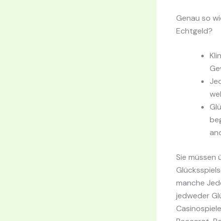
Genau so wi
Echtgeld?
Kli
Gew
Je
wel
Glü
beg
an
Sie müssen ü
Glücksspiels
manche Jede
jedweder Glü
Casinospiele