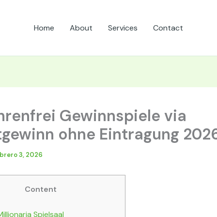
Home
About
Services
Contact
renfrei Gewinnspiele via
tgewinn ohne Eintragung 202
brero 3, 2026
Content
Millionaria Spielsaal