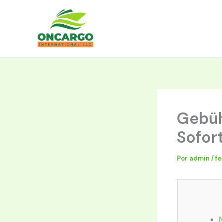
Ir
al
contenido
Gebüh
Sofor
Por
admin
/
fe