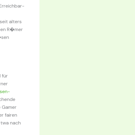
Erreichbar-
eit alters
alten R�mer
i�sen
 für
rner
osen-
echende
ve Gamer
r fairen
etwa nach