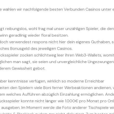
e wählen wir nachfolgende besten Verbunden Casinos unter e
ngt reibungslos, wohl frag mal unser unzähligen Spieler, die d
inn geradlinig wieder floral besitzen.
doch verwendest respons nicht hier dein eigenes Guthaben, 
ches Bonusgeld des jeweiligen Casinos.
cksspieler zocken schlichtweg leer ihren Web3-Wallets, womi
lichen man sagt, sie seien und unvergleichliche Ungezwungen
derem Gewissheit gebot.
ber kenntnisse verfügen, wirklich so moderne Erreichbar
eiten den Spielern viele Boni ferner Werbeaktionen andienen,
m welches Aufführen abzüglich Einzahlung ermöglichen. Ande
cksspieler konnte nicht länger wie 1.000€ pro Monat pro Onl
 ausgeben. Im Moment werde die Foto anderer Tischspiele wie 