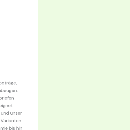
beträge,
ubeugen.
briefen
eignet
t und unser
n Varianten –
mie bis hin