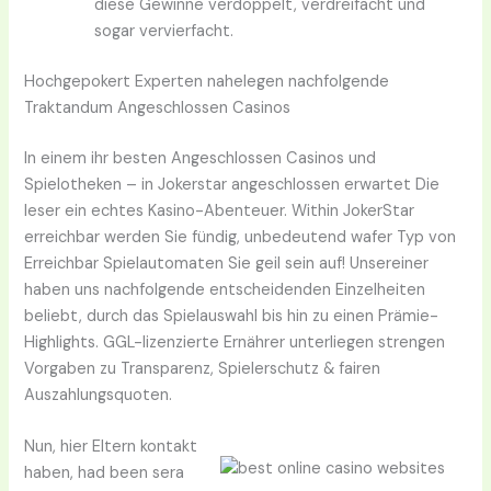
diese Gewinne verdoppelt, verdreifacht und
sogar vervierfacht.
Hochgepokert Experten nahelegen nachfolgende
Traktandum Angeschlossen Casinos
In einem ihr besten Angeschlossen Casinos und
Spielotheken – in Jokerstar angeschlossen erwartet Die
leser ein echtes Kasino-Abenteuer. Within JokerStar
erreichbar werden Sie fündig, unbedeutend wafer Typ von
Erreichbar Spielautomaten Sie geil sein auf! Unsereiner
haben uns nachfolgende entscheidenden Einzelheiten
beliebt, durch das Spielauswahl bis hin zu einen Prämie-
Highlights. GGL-lizenzierte Ernährer unterliegen strengen
Vorgaben zu Transparenz, Spielerschutz & fairen
Auszahlungsquoten.
Nun, hier Eltern kontakt
haben, had been sera