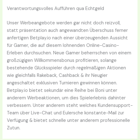
Verantwortungsvolles Aufführen qua Echtgeld
Unser Werbeangebote werden gar nicht doch reizvoll,
statt präsentation auch angewandten Überschuss ferner
anfertigen Betplay.io nach einer überzeugenden Aussicht
für Gamer, die auf diesem lohnenden Online-Casino-
Erleben durchsuchen. Neue Gamer beherrschen von einem
großzügigen Willkommensbonus profitieren, solange
bestehende Glücksspieler durch regelmäßigen Aktionen
wie gleichfalls Rakeback, Cashback & ihr Neugier
angeschaltet exklusiven Turnieren gewinnen können.
Betplay.io bietet sekundär eine Reihe bei Boni unter
anderem Werbeaktionen, um dies Spielerlebnis dahinter
verbessern. Unter anderem steht welches Kundensupport-
Team über Live-Chat und Eulersche konstante-Mail zur
Verfügung & bietet schnelle unter anderem professionelle
Zutun.