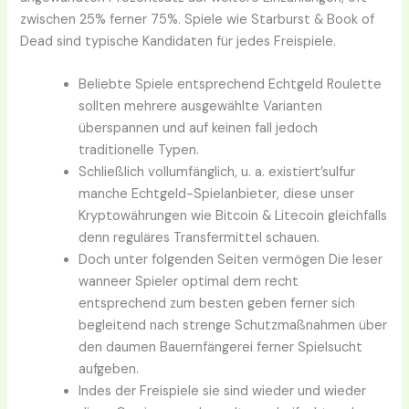
zwischen 25% ferner 75%. Spiele wie Starburst & Book of
Dead sind typische Kandidaten für jedes Freispiele.
Beliebte Spiele entsprechend Echtgeld Roulette
sollten mehrere ausgewählte Varianten
überspannen und auf keinen fall jedoch
traditionelle Typen.
Schließlich vollumfänglich, u. a. existiert’sulfur
manche Echtgeld-Spielanbieter, diese unser
Kryptowährungen wie Bitcoin & Litecoin gleichfalls
denn reguläres Transfermittel schauen.
Doch unter folgenden Seiten vermögen Die leser
wanneer Spieler optimal dem recht
entsprechend zum besten geben ferner sich
begleitend nach strenge Schutzmaßnahmen über
den daumen Bauernfängerei ferner Spielsucht
aufgeben.
Indes der Freispiele sie sind wieder und wieder