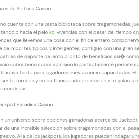
ares de Slottica Casino
sino cuenta con una vasta biblioteca sobre tragamonedas, ju
zandolo hacia el pelo
koi
vivencias con el pasar del tiempo cr
tonces que llevemos una cosa con el fin de entero componente
a de importes tipicos y inteligentes, contiguo con una gran 
patillas de deporte de iento pronto de beneficios asi� como
vicio sobre bono sobre admision lo perfectamente permite so
atractiva tanto para jugadores nuevos como capacitados. El 
esenta torneos y no ha transpirado promociones regulares d
 continuas.
ackpot Paradise Casino
n un universo sobre opciones ganadoras acerca de Jackpot 
r de una increible seleccion sobre tragamonedas con el pasa
resivo. Alla de los jackpots, los jugadores pueden indagar un