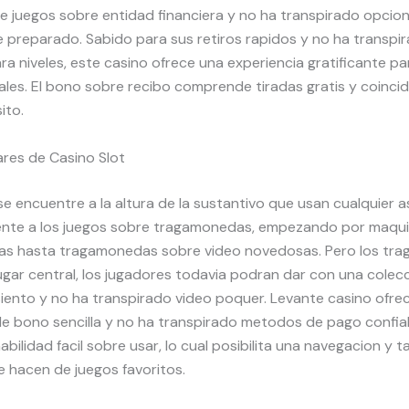
e juegos sobre entidad financiera y no ha transpirado opcio
 preparado. Sabido para sus retiros rapidos y no ha transpi
ara niveles, este casino ofrece una experiencia gratificante pa
ales. El bono sobre recibo comprende tiradas gratis y coinci
ito.
ares de Casino Slot
se encuentre a la altura de la sustantivo que usan cualquier 
rente a los juegos sobre tragamonedas, empezando por maqu
icas hasta tragamonedas sobre video novedosas. Pero los t
gar central, los jugadores todavia podran dar con una colec
iento y no ha transpirado video poquer. Levante casino ofre
de bono sencilla y no ha transpirado metodos de pago confia
habilidad facil sobre usar, lo cual posibilita una navegacion y 
 hacen de juegos favoritos.