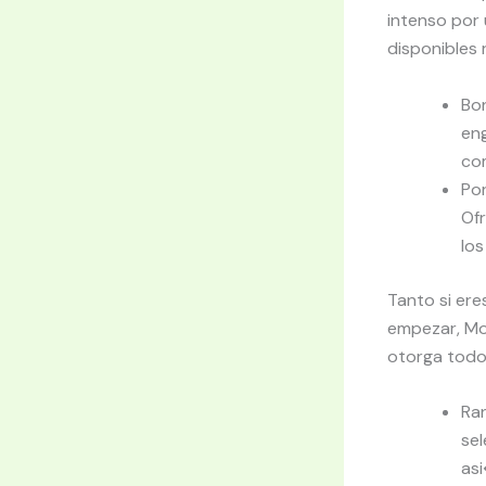
intenso por
disponibles 
Bon
eng
co
Por
Ofr
los
Tanto si er
empezar, Mo
otorga todo 
Ran
sel
as