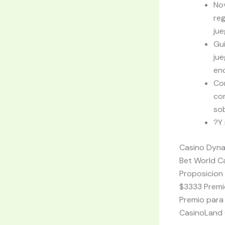
No
reg
jue
Gui
jue
en
Com
com
sob
?Y
Casino Dyna
Bet World 
Proposicion
$3333 Premi
Premio para 
CasinoLand 