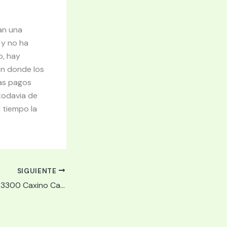
an una
 y no ha
o, hay
en donde los
as pagos
todavia de
l tiempo la
SIGUIENTE
Fool around with $3300 Caxino Casino bonus codes + fifty Free Revolves Greatest On-line casino