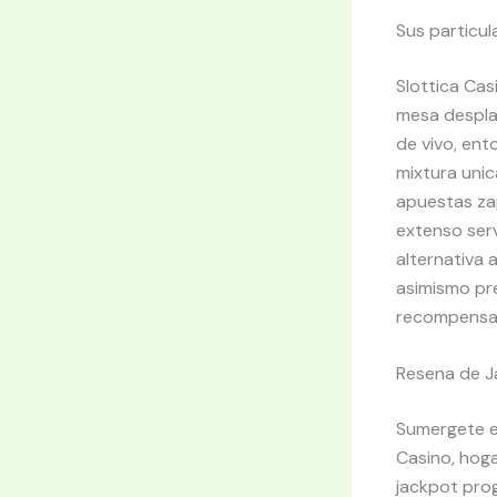
Sus particul
Slottica Ca
mesa despla
de vivo, en
mixtura unic
apuestas za
extenso ser
alternativa 
asimismo pr
recompensas
Resena de J
Sumergete e
Casino, hoga
jackpot prog