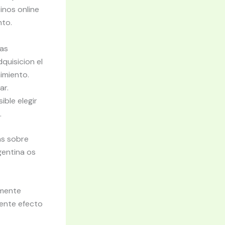
inos online
nto.
tas
quisicion el
imiento.
ar.
ble elegir
.
as sobre
gentina os
amente
iente efecto