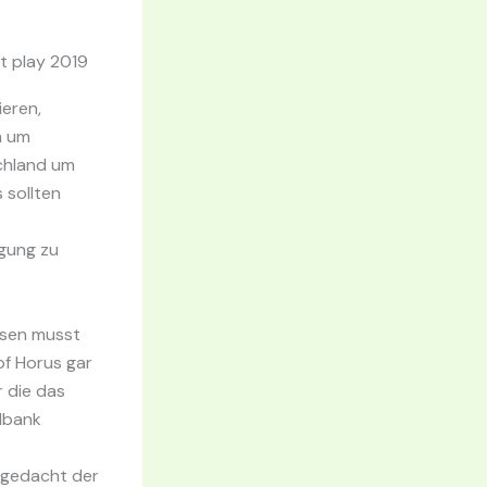
ieren,
h um
schland um
 sollten
gung zu
ösen musst
of Horus gar
 die das
elbank
 gedacht der