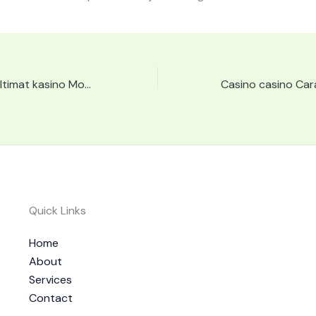
Casino Sveriges Ultimat kasino Mobilautomaten Spelbolag & Nätcasinon 2025 SvenskLicens com
Quick Links
Home
About
Services
Contact