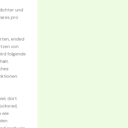
dichter und
Bares pro
erten, ended
etzen von
ird folgende
hält.
ches
nktionen
el, dort
lücksrad,
a wie
ielen