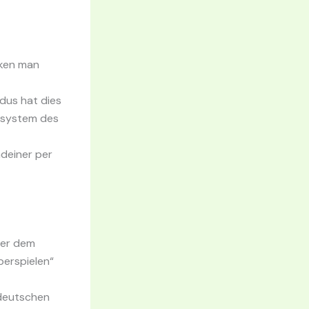
eken man
odus hat dies
esystem des
ndeiner per
nter dem
perspielen“
 deutschen