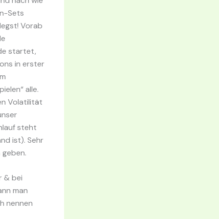
und nach wie
en-Sets
legst! Vorab
de
de startet,
ons in erster
em
elen“ alle.
n Volatilität
unser
hlauf steht
nd ist). Sehr
n geben.
r & bei
kann man
ch nennen