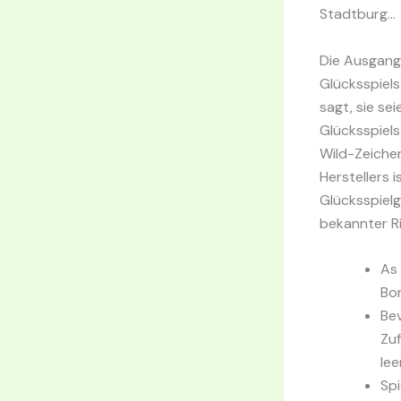
Stadtburg…
Die Ausgangs
Glücksspiel
sagt, sie se
Glücksspiels
Wild-Zeiche
Herstellers 
Glücksspielg
bekannter Ris
As 
Bo
Bev
Zuf
lee
Spi