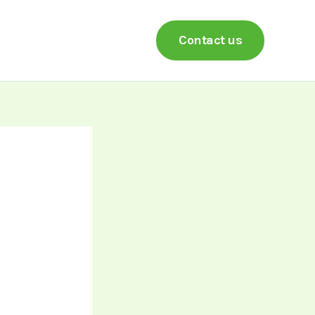
Contact us