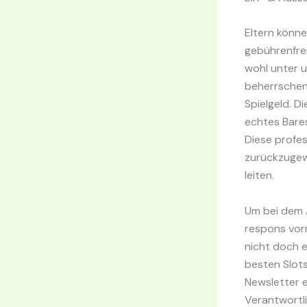
Eltern könne
gebührenfre
wohl unter u
beherrschen 
Spielgeld. D
echtes Bares
Diese profes
zurückzugew
leiten.
Um bei dem 
respons vorr
nicht doch 
besten Slots
Newsletter e
Verantwortl