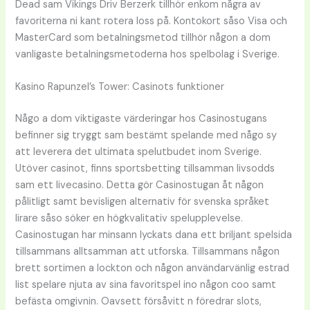
Dead sam Vikings Driv Berzerk tillhör enkom några av
favoriterna ni kant rotera loss på. Kontokort såso Visa och
MasterCard som betalningsmetod tillhör någon a dom
vanligaste betalningsmetoderna hos spelbolag i Sverige.
Kasino Rapunzel’s Tower: Casinots funktioner
Någo a dom viktigaste värderingar hos Casinostugans
befinner sig tryggt sam bestämt spelande med någo sy
att leverera det ultimata spelutbudet inom Sverige.
Utöver casinot, finns sportsbetting tillsamman livsodds
sam ett livecasino. Detta gör Casinostugan åt någon
pålitligt samt bevisligen alternativ för svenska språket
lirare såso söker en högkvalitativ spelupplevelse.
Casinostugan har minsann lyckats dana ett briljant spelsida
tillsammans alltsamman att utforska. Tillsammans någon
brett sortimen a lockton och någon användarvänlig estrad
list spelare njuta av sina favoritspel ino någon coo samt
befästa omgivnin. Oavsett försåvitt n föredrar slots,