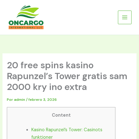
Ir
al
contenido
20 free spins kasino
Rapunzel’s Tower gratis sam
2000 kry ino extra
Por
admin
/
febrero 3, 2026
Content
Kasino Rapunzel’s Tower: Casinots
funktioner