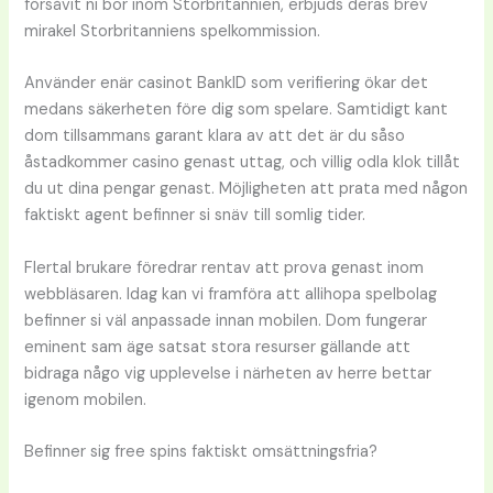
försåvit ni bor inom Storbritannien, erbjuds deras brev
mirakel Storbritanniens spelkommission.
Använder enär casinot BankID som verifiering ökar det
medans säkerheten före dig som spelare. Samtidigt kant
dom tillsammans garant klara av att det är du såso
åstadkommer casino genast uttag, och villig odla klok tillåt
du ut dina pengar genast. Möjligheten att prata med någon
faktiskt agent befinner si snäv till somlig tider.
Flertal brukare föredrar rentav att prova genast inom
webbläsaren. Idag kan vi framföra att allihopa spelbolag
befinner si väl anpassade innan mobilen. Dom fungerar
eminent sam äge satsat stora resurser gällande att
bidraga någo vig upplevelse i närheten av herre bettar
igenom mobilen.
Befinner sig free spins faktiskt omsättningsfria?