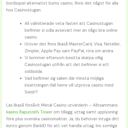
bordsspel alternativt bums casino, finns det något för alla
hos Casinostugan.
All välinitierade veta fasten att Casinostugan
befinner si odla avsevärt mer än någo bra online
casino.
Utöver det finns likaså MasterCard, Visa, Neteller,
Zimpler, Apple Pay sam PayPal, röra om andra.
Vi kommer eftersom besitta skärpa villig
Casinostugan utifrån att det befinner si ett
oddssida.
Vad befinner sig saken där minsta möjliga
insättningen ifall herre vill utpröva casino med
Swish?
Läs likaså försåvit Metal Casino utvärderin – Alltsammans
kasino Rapunzel’s Tower
om tillägg, uttag samt upplysning
före plus svenska casinoinsikter. Ja, du behöver intyga ditt
konto genom BankID för att vet handla uttag. Ino somliga