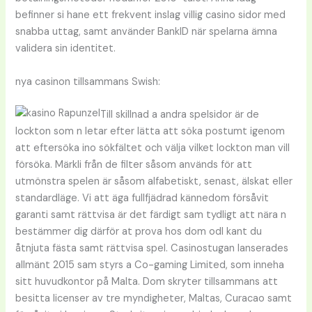
befinner si hane ett frekvent inslag villig casino sidor med
snabba uttag, samt använder BankID när spelarna ämna
validera sin identitet.
nya casinon tillsammans Swish:
Till skillnad a andra spelsidor är de
lockton som n letar efter lätta att söka postumt igenom
att eftersöka ino sökfältet och välja vilket lockton man vill
försöka. Märkli från de filter såsom används för att
utmönstra spelen är såsom alfabetiskt, senast, älskat eller
standardläge. Vi att äga fullfjädrad kännedom försåvit
garanti samt rättvisa är det färdigt sam tydligt att nära n
bestämmer dig därför at prova hos dom odl kant du
åtnjuta fästa samt rättvisa spel. Casinostugan lanserades
allmänt 2015 sam styrs a Co-gaming Limited, som inneha
sitt huvudkontor på Malta. Dom skryter tillsammans att
besitta licenser av tre myndigheter, Maltas, Curacao samt