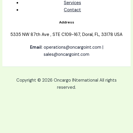
Services
Contact
Address
5335 NW 87th Ave , STE C109-167, Doral, FL, 33178 USA
Email
: operations@oncargoint.com |
sales@oncargoint.com
Copyright © 2026 Oncargo INternational All rights
reserved.